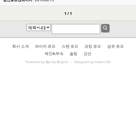
1 / 1
회사 소개
와이어 로프
스텐 로프
코팅 로프
섬유 로프
체인&부속
슬링
강선
Powered by
X
press
E
ngine
/
Designed by hikaru100