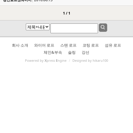
1 / 1
회사 소개
와이어 로프
스텐 로프
코팅 로프
섬유 로프
체인&부속
슬링
강선
Powered by
X
press
E
ngine
/
Designed by hikaru100