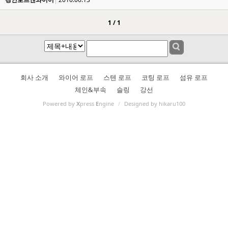
1 / 1
회사 소개
와이어 로프
스텐 로프
코팅 로프
섬유 로프
체인&부속
슬링
강선
Powered by
X
press
E
ngine
/
Designed by hikaru100