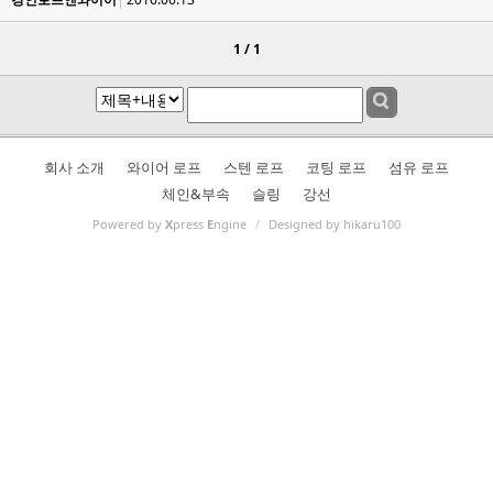
1 / 1
회사 소개
와이어 로프
스텐 로프
코팅 로프
섬유 로프
체인&부속
슬링
강선
Powered by
X
press
E
ngine
/
Designed by hikaru100