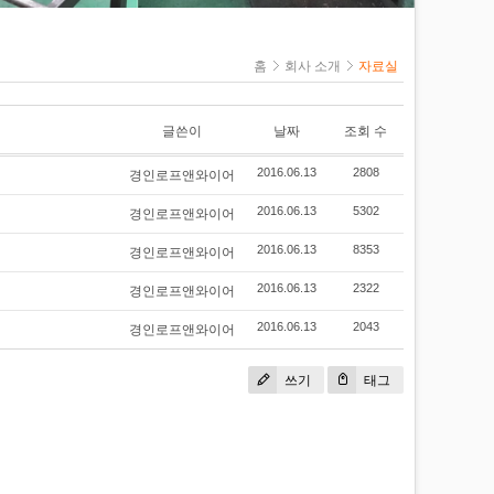
아이볼트&너트
세트 앙카
캐리스타
홈
회사 소개
자료실
레버블록/체인
블록
클램프
글쓴이
날짜
조회 수
케이블그립(스타
P
킹)
경인로프앤와이어
2016.06.13
2808
슬리브/압착기
경인로프앤와이어
2016.06.13
5302
프
경인로프앤와이어
2016.06.13
8353
경인로프앤와이어
2016.06.13
2322
경인로프앤와이어
2016.06.13
2043
쓰기
태그