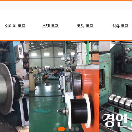
와이어 로프
스텐 로프
코팅 로프
섬유 로프
A/C 로프 (골프
하수처리, 축산,
P.V.C 코팅 (일
고강도 특수로
장, 건설, 농업용)
수문용(7×19)
반, 농업용)
(K-MAX)
마심 로프 (해양
기계, 의료, 인테
P.E 코팅 (일반,
아라미드 로프
수산, 수문, 슬링
리어용(7×7)
농업용)
(난연로프)
용)
기계, 의료, 인테
P.A 코팅 (예인
자일/요트/외벽
철심 로프 (크레
리어용(1×7)
선)
타기
인, 호이스트용)
일반기계, 수문
브레이드로프(
헤라크레스 로프
공사용
트/인테리어)
(비자전로프)
(6×24+7FC)
등산/산책로/조
엘리베이터 로프
스텐 마심로프
경용(PP)
(승강기, 화물용)
(6×37+FC)
하이만/하이텍/
컴팩트 로프 (내
스텐 철심로프
해양수산(PP)
마모성 강화용)
(6×37+IWRC)
마닐라로프(국
와이어 슬링
산)
마로프(수입 사