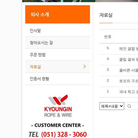
회사 소개
자료실
인사말
번호
찾아오시는 길
체인 결합 
5
주문 방법
클립 결속 
4
자료실
올바른 샤클
3
인증서 현황
로프의 구
2
국내 최고 
1