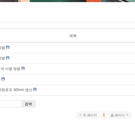
이잘)
안전/형광 로프
(PE)
수산/일반용 로
프 (PE)
나일론 로프 (해
제목
양/수산용)
방법
해양/수산용 (P
멀티 )
방법
폴리에스터 로
비닐론 로프 (해
의 사용 방법
양/수산용)
조
코팅로프 40mm 생산
검색
1
첫 페이지
끝 페이지