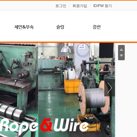
로그인
회원가입
ID/PW 찾기
체인&부속
슬링
강선
프
체인
벨트 슬링
경강선 (스프링,
압연용)
체인 슬링
울티마 라운드
슬링
아연 도금 강선
샤클
(농업, 일반용)
와이어 슬링
훅크
체인 슬링
턴버클
요
클립
블록(도르래)
소켓
슈벨
링
심블
비나&퀵링크