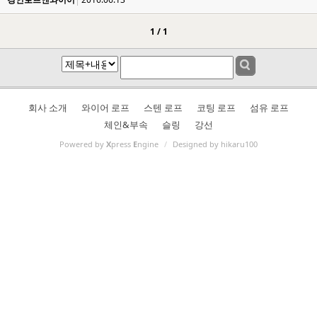
1 / 1
회사 소개
와이어 로프
스텐 로프
코팅 로프
섬유 로프
체인&부속
슬링
강선
Powered by
X
press
E
ngine
/
Designed by hikaru100