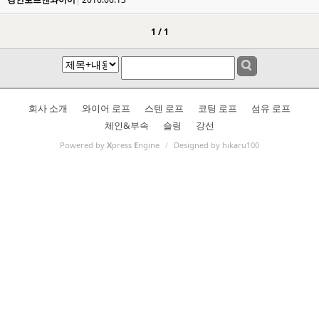
1 / 1
회사 소개
와이어 로프
스텐 로프
코팅 로프
섬유 로프
체인&부속
슬링
강선
Powered by
X
press
E
ngine
/
Designed by hikaru100