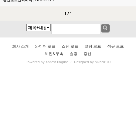
1 / 1
회사 소개
와이어 로프
스텐 로프
코팅 로프
섬유 로프
체인&부속
슬링
강선
Powered by
X
press
E
ngine
/
Designed by hikaru100