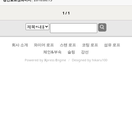
1 / 1
회사 소개
와이어 로프
스텐 로프
코팅 로프
섬유 로프
체인&부속
슬링
강선
Powered by
X
press
E
ngine
/
Designed by hikaru100