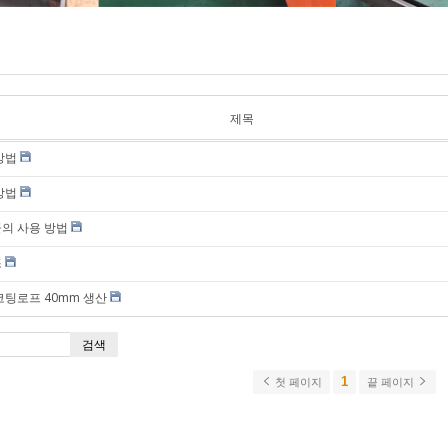
이잘)
안전/형광 로프
(PE)
수산/일반용 로
프 (PE)
나일론 로프 (해
제목
양/수산용)
방법
해양/수산용 (P
멀티 )
방법
폴리에스터 로
비닐론 로프 (해
의 사용 방법
양/수산용)
조
코팅로프 40mm 생산
검색
1
첫 페이지
끝 페이지