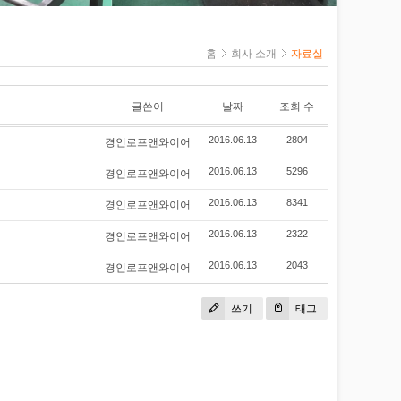
아이볼트&너트
세트 앙카
캐리스타
홈
회사 소개
자료실
레버블록/체인
블록
클램프
글쓴이
날짜
조회 수
케이블그립(스타
P
킹)
경인로프앤와이어
2016.06.13
2804
슬리브/압착기
경인로프앤와이어
2016.06.13
5296
프
경인로프앤와이어
2016.06.13
8341
경인로프앤와이어
2016.06.13
2322
경인로프앤와이어
2016.06.13
2043
쓰기
태그