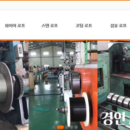
와이어 로프
스텐 로프
코팅 로프
섬유 로프
A/C 로프 (골프
하수처리, 축산,
P.V.C 코팅 (일
고강도 특수로
장, 건설, 농업용)
수문용(7×19)
반, 농업용)
(K-MAX)
마심 로프 (해양
기계, 의료, 인테
P.E 코팅 (일반,
아라미드 로프
수산, 수문, 슬링
리어용(7×7)
농업용)
(난연로프)
용)
기계, 의료, 인테
P.A 코팅 (예인
자일/요트/외벽
철심 로프 (크레
리어용(1×7)
선)
타기
인, 호이스트용)
일반기계, 수문
브레이드로프(
헤라크레스 로프
공사용
트/인테리어)
(비자전로프)
(6×24+7FC)
등산/산책로/조
엘리베이터 로프
스텐 마심로프
경용(PP)
(승강기, 화물용)
(6×37+FC)
하이만/하이텍/
컴팩트 로프 (내
스텐 철심로프
해양수산(PP)
마모성 강화용)
(6×37+IWRC)
마닐라로프(국
와이어 슬링
산)
마로프(수입 사