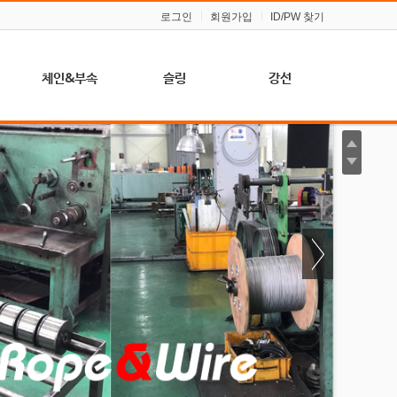
로그인
회원가입
ID/PW 찾기
체인&부속
슬링
강선
프
체인
벨트 슬링
경강선 (스프링,
압연용)
체인 슬링
울티마 라운드
슬링
아연 도금 강선
샤클
(농업, 일반용)
와이어 슬링
훅크
체인 슬링
턴버클
요
클립
블록(도르래)
소켓
슈벨
링
심블
비나&퀵링크