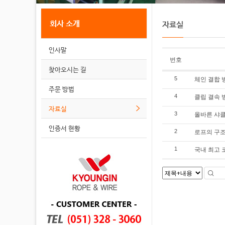
회사 소개
자료실
인사말
번호
찾아오시는 길
체인 결합 
5
주문 방법
클립 결속 
4
자료실
올바른 샤클
3
인증서 현황
로프의 구
2
국내 최고 
1