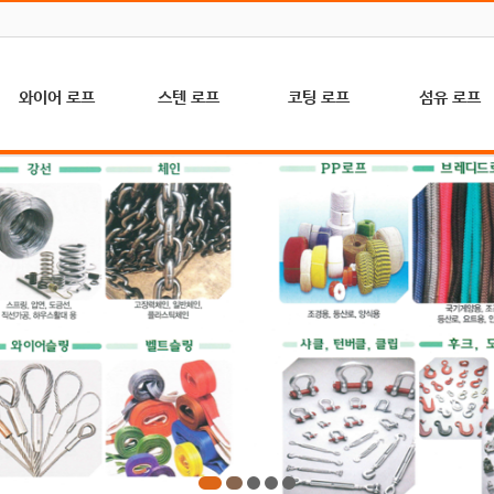
와이어 로프
스텐 로프
코팅 로프
섬유 로프
A/C 로프 (골프
하수처리, 축산,
P.V.C 코팅 (일
고강도 특수로
장, 건설, 농업용)
수문용(7×19)
반, 농업용)
(K-MAX)
마심 로프 (해양
기계, 의료, 인테
P.E 코팅 (일반,
아라미드 로프
수산, 수문, 슬링
리어용(7×7)
농업용)
(난연로프)
용)
기계, 의료, 인테
P.A 코팅 (예인
자일/요트/외벽
철심 로프 (크레
리어용(1×7)
선)
타기
인, 호이스트용)
일반기계, 수문
브레이드로프(
헤라크레스 로프
공사용
트/인테리어)
(비자전로프)
(6×24+7FC)
등산/산책로/조
엘리베이터 로프
스텐 마심로프
경용(PP)
(승강기, 화물용)
(6×37+FC)
하이만/하이텍/
컴팩트 로프 (내
스텐 철심로프
해양수산(PP)
마모성 강화용)
(6×37+IWRC)
마닐라로프(국
와이어 슬링
산)
마로프(수입 사