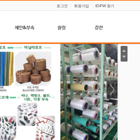
로그인
회원가입
ID/PW 찾기
체인&부속
슬링
강선
프
체인
벨트 슬링
경강선 (스프링,
압연용)
체인 슬링
울티마 라운드
슬링
아연 도금 강선
샤클
(농업, 일반용)
와이어 슬링
훅크
체인 슬링
턴버클
요
클립
블록(도르래)
소켓
슈벨
링
심블
비나&퀵링크