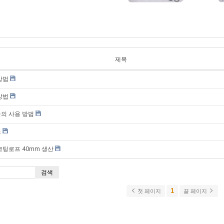
이잘)
안전/형광 로프
(PE)
수산/일반용 로
프 (PE)
나일론 로프 (해
제목
양/수산용)
방법
해양/수산용 (P
멀티 )
방법
폴리에스터 로
비닐론 로프 (해
의 사용 방법
양/수산용)
조
코팅로프 40mm 생산
검색
1
첫 페이지
끝 페이지