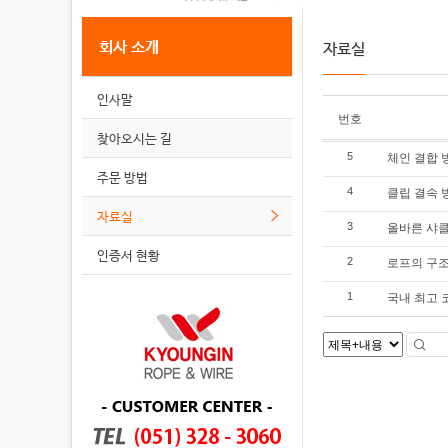
회사 소개
자료실
인사말
번호
찾아오시는 길
체인 결합 
5
주문 방법
클립 결속 
4
자료실
올바른 샤클
3
인증서 현황
로프의 구
2
국내 최고 
1