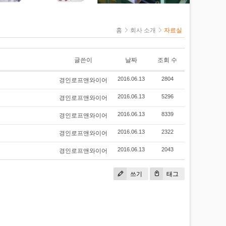
아이볼트&너트
세트 앙카
캐리스타
홈
회사 소개
자료실
레버블록/체인
블록
클램프
글쓴이
날짜
조회 수
케이블그립(스타
P
킹)
경인로프앤와이어
2016.06.13
2804
슬리브/압착기
경인로프앤와이어
2016.06.13
5296
프
경인로프앤와이어
2016.06.13
8339
경인로프앤와이어
2016.06.13
2322
경인로프앤와이어
2016.06.13
2043
쓰기
태그