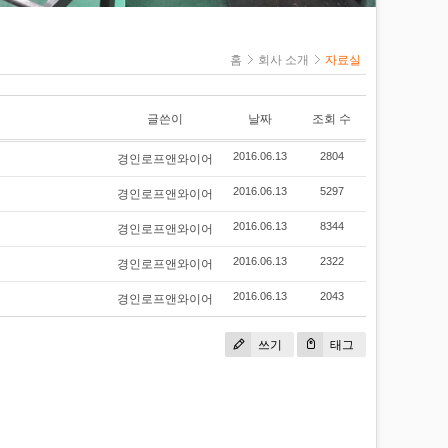
아이볼트&너트
세트 앙카
캐리스타
홈
회사 소개
자료실
레버블록/체인
블록
클램프
글쓴이
날짜
조회 수
케이블그립(스타
P
킹)
경인로프앤와이어
2016.06.13
2804
슬리브/압착기
경인로프앤와이어
2016.06.13
5297
프
경인로프앤와이어
2016.06.13
8344
경인로프앤와이어
2016.06.13
2322
경인로프앤와이어
2016.06.13
2043
쓰기
태그