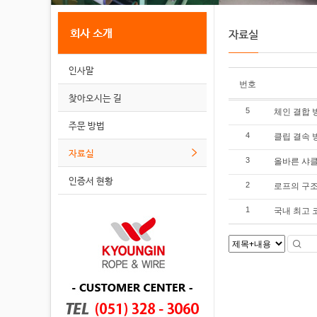
회사 소개
자료실
인사말
번호
찾아오시는 길
체인 결합 
5
주문 방법
클립 결속 
4
자료실
올바른 샤클
3
인증서 현황
로프의 구
2
국내 최고 
1