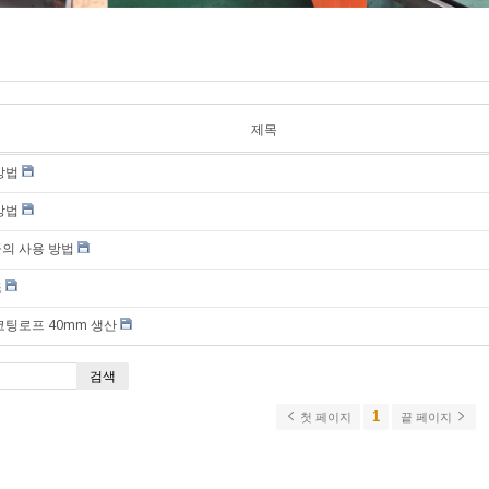
이잘)
안전/형광 로프
(PE)
수산/일반용 로
프 (PE)
나일론 로프 (해
제목
양/수산용)
방법
해양/수산용 (P
멀티 )
방법
폴리에스터 로
비닐론 로프 (해
의 사용 방법
양/수산용)
조
코팅로프 40mm 생산
검색
1
첫 페이지
끝 페이지