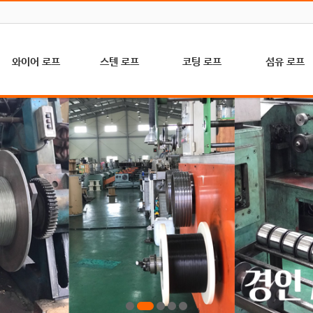
와이어 로프
스텐 로프
코팅 로프
섬유 로프
A/C 로프 (골프
하수처리, 축산,
P.V.C 코팅 (일
고강도 특수로
장, 건설, 농업용)
수문용(7×19)
반, 농업용)
(K-MAX)
마심 로프 (해양
기계, 의료, 인테
P.E 코팅 (일반,
아라미드 로프
수산, 수문, 슬링
리어용(7×7)
농업용)
(난연로프)
용)
기계, 의료, 인테
P.A 코팅 (예인
자일/요트/외벽
철심 로프 (크레
리어용(1×7)
선)
타기
인, 호이스트용)
일반기계, 수문
브레이드로프(
헤라크레스 로프
공사용
트/인테리어)
(비자전로프)
(6×24+7FC)
등산/산책로/조
엘리베이터 로프
스텐 마심로프
경용(PP)
(승강기, 화물용)
(6×37+FC)
하이만/하이텍/
컴팩트 로프 (내
스텐 철심로프
해양수산(PP)
마모성 강화용)
(6×37+IWRC)
마닐라로프(국
와이어 슬링
산)
마로프(수입 사