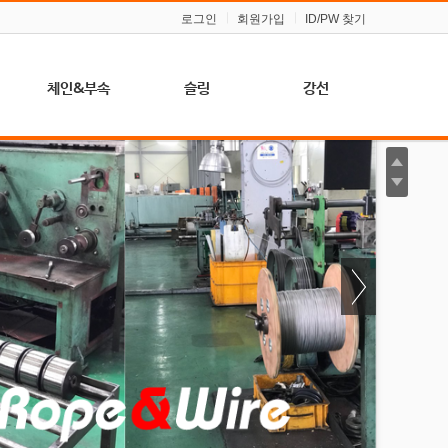
로그인
회원가입
ID/PW 찾기
체인&부속
슬링
강선
프
체인
벨트 슬링
경강선 (스프링,
압연용)
체인 슬링
울티마 라운드
슬링
아연 도금 강선
샤클
(농업, 일반용)
와이어 슬링
훅크
체인 슬링
턴버클
요
클립
블록(도르래)
소켓
슈벨
링
심블
비나&퀵링크